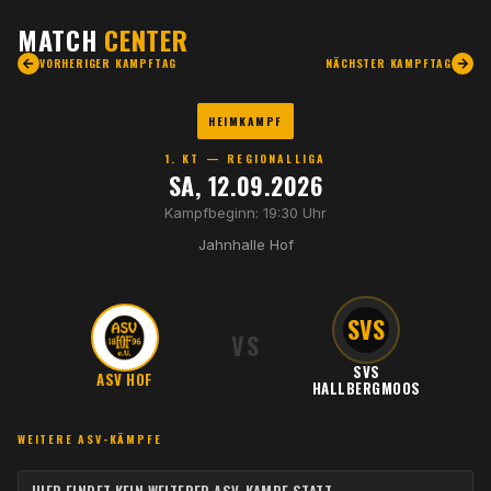
MATCH
CENTER
VORHERIGER KAMPFTAG
NÄCHSTER KAMPFTAG
HEIMKAMPF
1. KT — REGIONALLIGA
SA, 12.09.2026
Kampfbeginn: 19:30 Uhr
Jahnhalle Hof
SVS
VS
SVS
ASV HOF
HALLBERGMOOS
WEITERE ASV-KÄMPFE
WE
HIER FINDET KEIN WEITERER ASV-KAMPF STATT.