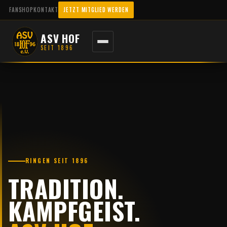
Zum
FANSHOP
KONTAKT
JETZT MITGLIED WERDEN
Inhalt
springen
ASV HOF
SEIT 1896
RINGEN SEIT 1896
TRADITION.
KAMPFGEIST.