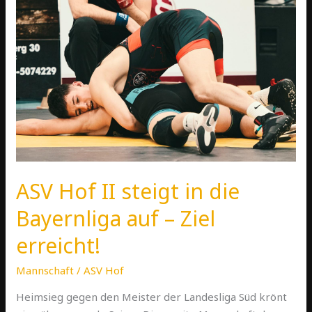
die
Bayernliga
auf
–
Ziel
erreicht!
ASV Hof II steigt in die
Bayernliga auf – Ziel
erreicht!
Mannschaft
/
ASV Hof
Heimsieg gegen den Meister der Landesliga Süd krönt