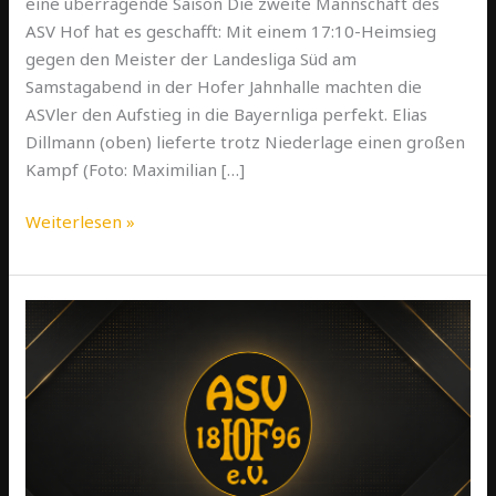
eine überragende Saison Die zweite Mannschaft des
ASV Hof hat es geschafft: Mit einem 17:10-Heimsieg
gegen den Meister der Landesliga Süd am
Samstagabend in der Hofer Jahnhalle machten die
ASVler den Aufstieg in die Bayernliga perfekt. Elias
Dillmann (oben) lieferte trotz Niederlage einen großen
Kampf (Foto: Maximilian […]
Weiterlesen »
ASV
Hof
sichert
mit
Auswärtssieg
in
Anger