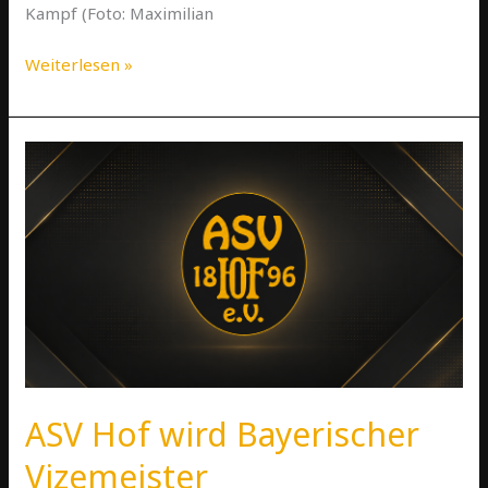
Kampf (Foto: Maximilian
Weiterlesen »
ASV
Hof
wird
Bayerischer
Vizemeister
ASV Hof wird Bayerischer
Vizemeister