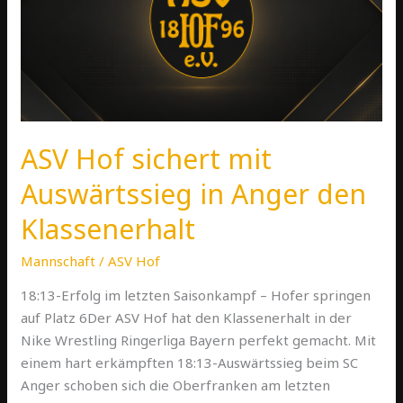
Auswärtssieg
in
Anger
den
Klassenerhalt
ASV Hof sichert mit
Auswärtssieg in Anger den
Klassenerhalt
Mannschaft
/
ASV Hof
18:13-Erfolg im letzten Saisonkampf – Hofer springen
auf Platz 6Der ASV Hof hat den Klassenerhalt in der
Nike Wrestling Ringerliga Bayern perfekt gemacht. Mit
einem hart erkämpften 18:13-Auswärtssieg beim SC
Anger schoben sich die Oberfranken am letzten