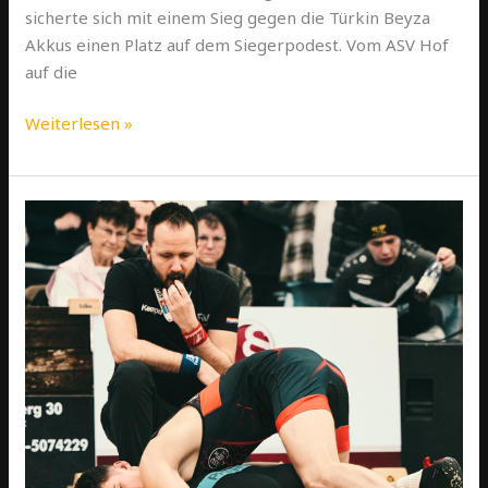
sicherte sich mit einem Sieg gegen die Türkin Beyza
Akkus einen Platz auf dem Siegerpodest. Vom ASV Hof
auf die
Weiterlesen »
ASV
Hof
II
steigt
in
die
Bayernliga
auf
–
Ziel
erreicht!