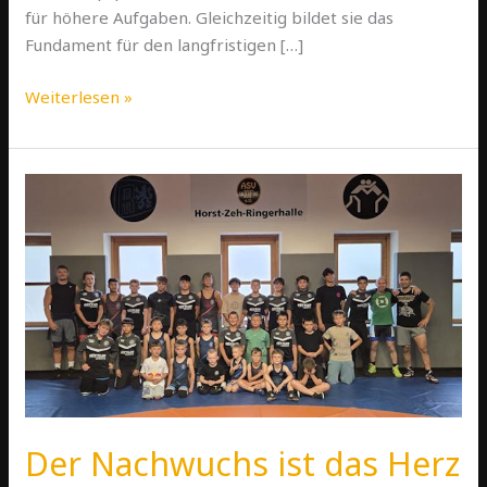
für höhere Aufgaben. Gleichzeitig bildet sie das
Fundament für den langfristigen […]
Weiterlesen »
Der
Nachwuchs
ist
das
Herz
des
ASV
Hof
Der Nachwuchs ist das Herz