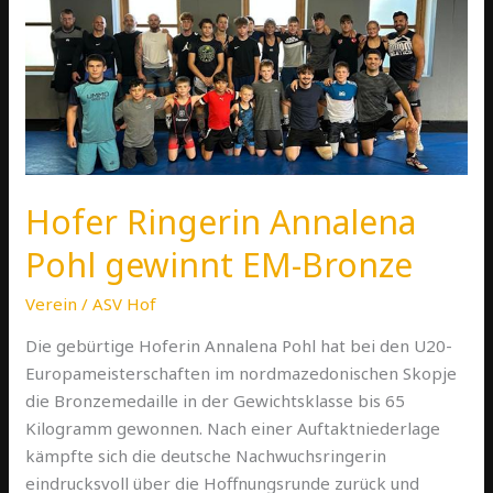
Pohl
gewinnt
EM-
Bronze
Hofer Ringerin Annalena
Pohl gewinnt EM-Bronze
Verein
/
ASV Hof
Die gebürtige Hoferin Annalena Pohl hat bei den U20-
Europameisterschaften im nordmazedonischen Skopje
die Bronzemedaille in der Gewichtsklasse bis 65
Kilogramm gewonnen. Nach einer Auftaktniederlage
kämpfte sich die deutsche Nachwuchsringerin
eindrucksvoll über die Hoffnungsrunde zurück und